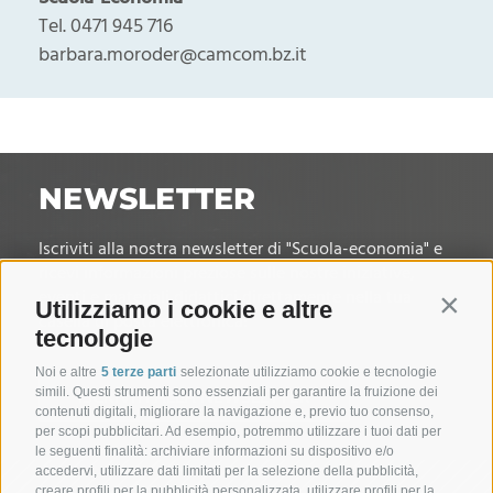
Tel. 0471 945 716
barbara.moroder@camcom.bz.it
NEWSLETTER
Iscriviti alla nostra newsletter di "Scuola-economia" e
ricevi informazioni preziose sulle nostre iniziative,
eventi e materiali didattici direttamente nella tua
Utilizziamo i cookie e altre
Contin
casella di posta elettronica!
tecnologie
Noi e altre
5 terze parti
selezionate utilizziamo cookie e tecnologie
ISCRIVITI ALLA NEWSLETTER
simili. Questi strumenti sono essenziali per garantire la fruizione dei
contenuti digitali, migliorare la navigazione e, previo tuo consenso,
per scopi pubblicitari. Ad esempio, potremmo utilizzare i tuoi dati per
le seguenti finalità: archiviare informazioni su dispositivo e/o
accedervi, utilizzare dati limitati per la selezione della pubblicità,
creare profili per la pubblicità personalizzata, utilizzare profili per la