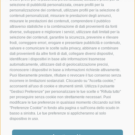
selezione di pubblicità personalizzata, creare profili per la
personalizzazione dei contenuti, utilizzare profili per la selezione di
contenuti personalizzati, misurare le prestazioni degli annunci,
misurare le prestazioni dei contenuti, comprendere il pubblico
attraverso statistiche o la combinazione di dati provenienti da fonti
diverse, sviluppare e migliorare i servizi, utilizzare dati limitati per la
selezione dei contenuti, garantire la sicurezza, prevenire e rilevare
frodi, correggere errori, erogare e presentare pubblicità e contenuto,
salvare e comunicare le scelte sulla privacy, abbinare e combinare
I-39100 Bolzano
dati provenienti da altre fonti di dati, collegare diversi dispositivi,
via Alto Adige 60
identificare i dispositivi in base alle informazioni trasmesse
automaticamente, utilizzare dati di geolocalizzazione precisi,
riconoscere i dispositivi in base a informazioni richieste attivamente.
T +39 0471 945 708
Puoi liberamente prestare, rifiutare o revocare il tuo consenso senza
incorrere in limitazioni sostanziali. Cliccando su "Accetta cookie,"
ire@camcom.bz.it
acconsenti all'uso di cookie e strumenti simili. Utilizza il pulsante
"Gestisci Preferenze" per personalizzare le tue scelte o "Rifiuta tutto"
per proseguire senza cookie non strettamente necessari. Puoi
modificare le tue preferenze in qualsiasi momento cliccando sul link
"Preferenze Cookie" in fondo alla pagina o sull'icona dello scudo in
basso a sinistra. Le tue preferenze si applicheranno al solo
dispositivo in uso.
P. IVA: 01716880214
CREDITS
|
AMMINISTRAZIONE TRASPARENTE
|
DICHIARAZIONE DI ACCESSIBILITÀ
|
COOKIE POLICY
PRIVACY
SEGNALAZIONE
|
INFORMATIVA IA
|
MAPPA DEL SITO