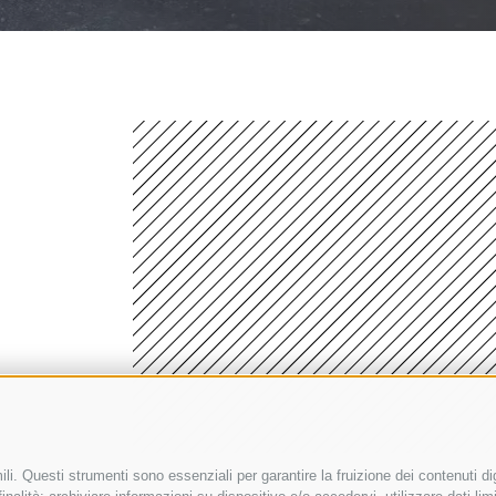
li. Questi strumenti sono essenziali per garantire la fruizione dei contenuti di