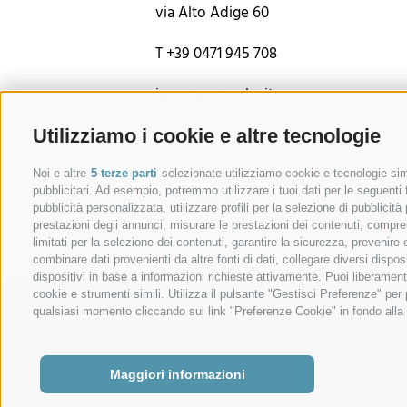
via Alto Adige 60
T +39 0471 945 708
ire@camcom.bz.it
Utilizziamo i cookie e altre tecnologie
Noi e altre
5 terze parti
selezionate utilizziamo cookie e tecnologie simi
pubblicitari. Ad esempio, potremmo utilizzare i tuoi dati per le seguenti fi
P. IVA: 01716880214
CREDITS
|
AMMINISTRA
pubblicità personalizzata, utilizzare profili per la selezione di pubblicità
prestazioni degli annunci, misurare le prestazioni dei contenuti, comprend
limitati per la selezione dei contenuti, garantire la sicurezza, prevenire
combinare dati provenienti da altre fonti di dati, collegare diversi dispos
dispositivi in base a informazioni richieste attivamente. Puoi liberament
cookie e strumenti simili. Utilizza il pulsante "Gestisci Preferenze" pe
qualsiasi momento cliccando sul link "Preferenze Cookie" in fondo alla p
Maggiori informazioni