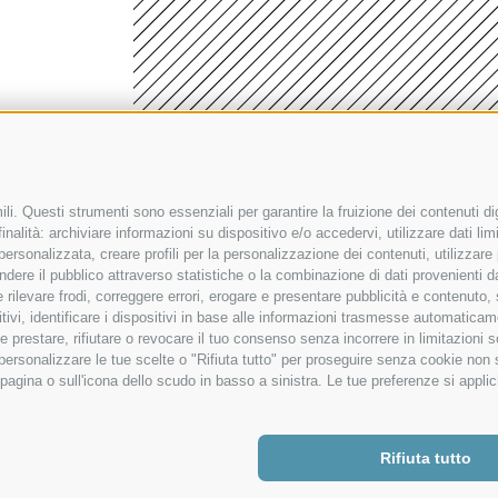
li. Questi strumenti sono essenziali per garantire la fruizione dei contenuti di
nalità: archiviare informazioni su dispositivo e/o accedervi, utilizzare dati limit
ZIONE TRASPARENTE
|
DICHIARAZIONE DI ACCESSIBILITÀ
|
SEGNALAZIONE
|
INFORMATIVA IA
|
MA
 personalizzata, creare profili per la personalizzazione dei contenuti, utilizzare
ere il pubblico attraverso statistiche o la combinazione di dati provenienti da f
 e rilevare frodi, correggere errori, erogare e presentare pubblicità e contenuto
itivi, identificare i dispositivi in base alle informazioni trasmesse automaticam
e prestare, rifiutare o revocare il tuo consenso senza incorrere in limitazioni 
r personalizzare le tue scelte o "Rifiuta tutto" per proseguire senza cookie non
agina o sull'icona dello scudo in basso a sinistra. Le tue preferenze si applic
Rifiuta tutto