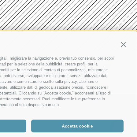
Continu
gitali, migliorare la navigazione e, previo tuo consenso, per scopi
ati per la selezione della pubblicità, creare profili per la
Agenzia web marketing
COOKIE POLICY
PRIVACY
PREFERENZE COOKIES
PPA DEL SITO
 profili per la selezione di contenuti personalizzati, misurare le
onti diverse, sviluppare e migliorare i servizi, utilizzare dati
, salvare e comunicare le scelte sulla privacy, abbinare e
ente, utilizzare dati di geolocalizzazione precisi, riconoscere i
sostanziali. Cliccando su "Accetta cookie," acconsenti all'uso di
 strettamente necessari. Puoi modificare le tue preferenze in
heranno al solo dispositivo in uso.
Accetta cookie