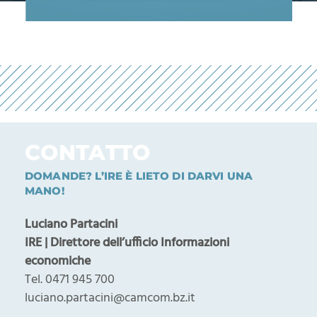
CONTATTO
DOMANDE? L’IRE È LIETO DI DARVI UNA
MANO!
Luciano Partacini
IRE | Direttore dell’ufficio Informazioni
economiche
Tel. 0471 945 700
luciano.partacini@camcom.bz.it