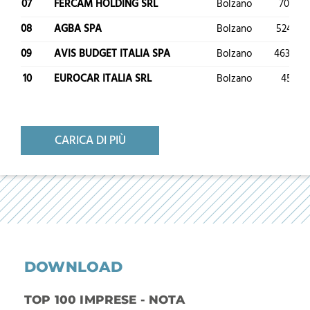
07
FERCAM HOLDING SRL
Bolzano
701.431
08
AGBA SPA
Bolzano
524.703
09
AVIS BUDGET ITALIA SPA
Bolzano
463.105.
10
EUROCAR ITALIA SRL
Bolzano
458.38
CARICA DI PIÙ
DOWNLOAD
TOP 100 IMPRESE - NOTA