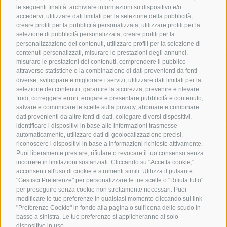
le seguenti finalità: archiviare informazioni su dispositivo e/o
accedervi, utilizzare dati limitati per la selezione della pubblicità,
creare profili per la pubblicità personalizzata, utilizzare profili per la
selezione di pubblicità personalizzata, creare profili per la
personalizzazione dei contenuti, utilizzare profili per la selezione di
I-39100 Bolzano
contenuti personalizzati, misurare le prestazioni degli annunci,
via Alto Adige 60
misurare le prestazioni dei contenuti, comprendere il pubblico
attraverso statistiche o la combinazione di dati provenienti da fonti
diverse, sviluppare e migliorare i servizi, utilizzare dati limitati per la
T +39 0471 945 708
selezione dei contenuti, garantire la sicurezza, prevenire e rilevare
frodi, correggere errori, erogare e presentare pubblicità e contenuto,
ire@camcom.bz.it
salvare e comunicare le scelte sulla privacy, abbinare e combinare
dati provenienti da altre fonti di dati, collegare diversi dispositivi,
identificare i dispositivi in base alle informazioni trasmesse
automaticamente, utilizzare dati di geolocalizzazione precisi,
riconoscere i dispositivi in base a informazioni richieste attivamente.
Puoi liberamente prestare, rifiutare o revocare il tuo consenso senza
incorrere in limitazioni sostanziali. Cliccando su "Accetta cookie,"
P. IVA: 01716880214
acconsenti all'uso di cookie e strumenti simili. Utilizza il pulsante
CREDITS
|
AMMINISTRAZIONE TRASPARENTE
|
DICHIARAZIONE DI ACCESSIBILITÀ
|
"Gestisci Preferenze" per personalizzare le tue scelte o "Rifiuta tutto"
COOKIE POLICY
PRIVACY
SEGNALAZIONE
|
INFORMATIVA IA
|
MAPPA DEL SITO
per proseguire senza cookie non strettamente necessari. Puoi
modificare le tue preferenze in qualsiasi momento cliccando sul link
PREFERENZE COOKIES
"Preferenze Cookie" in fondo alla pagina o sull'icona dello scudo in
basso a sinistra. Le tue preferenze si applicheranno al solo
dispositivo in uso.