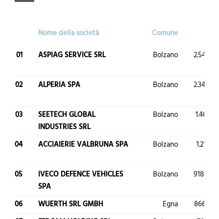
Nome della società
Comune
Risu
01
ASPIAG SERVICE SRL
Bolzano
2.544.62
02
ALPERIA SPA
Bolzano
2.340.40
03
SEETECH GLOBAL
Bolzano
1.464.3
INDUSTRIES SRL
04
ACCIAIERIE VALBRUNA SPA
Bolzano
1.216.4
05
IVECO DEFENCE VEHICLES
Bolzano
918.975.
SPA
06
WUERTH SRL GMBH
Egna
866.330