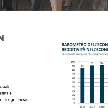
N
cipali
esina e
rnati ogni mese.