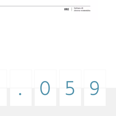
3
3
.
.
0
0
5
5
9
9