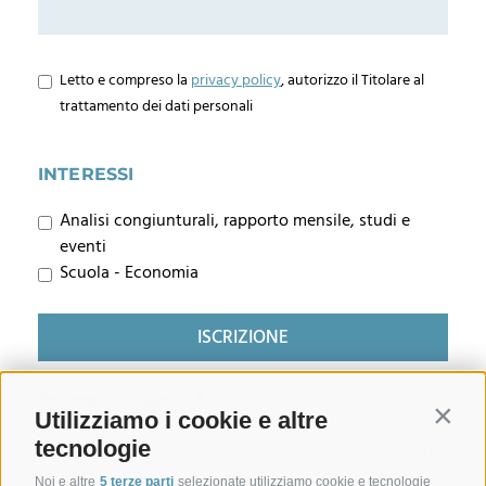
Letto e compreso la
privacy policy
, autorizzo il Titolare al
trattamento dei dati personali
INTERESSI
Analisi congiunturali, rapporto mensile, studi e
eventi
Scuola - Economia
*= campi obbligatori
Utilizziamo i cookie e altre
Contin
tecnologie
Per annullare la registrazione alla nostra newsletter, clicca qui.
Noi e altre
5 terze parti
selezionate utilizziamo cookie e tecnologie