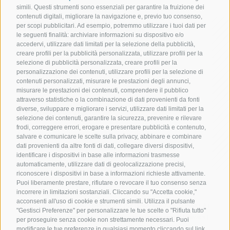
simili. Questi strumenti sono essenziali per garantire la fruizione dei
contenuti digitali, migliorare la navigazione e, previo tuo consenso,
per scopi pubblicitari. Ad esempio, potremmo utilizzare i tuoi dati per
le seguenti finalità: archiviare informazioni su dispositivo e/o
accedervi, utilizzare dati limitati per la selezione della pubblicità,
creare profili per la pubblicità personalizzata, utilizzare profili per la
selezione di pubblicità personalizzata, creare profili per la
personalizzazione dei contenuti, utilizzare profili per la selezione di
I-39100 Bolzano
contenuti personalizzati, misurare le prestazioni degli annunci,
via Alto Adige 60
misurare le prestazioni dei contenuti, comprendere il pubblico
attraverso statistiche o la combinazione di dati provenienti da fonti
diverse, sviluppare e migliorare i servizi, utilizzare dati limitati per la
T +39 0471 945 708
selezione dei contenuti, garantire la sicurezza, prevenire e rilevare
frodi, correggere errori, erogare e presentare pubblicità e contenuto,
ire@camcom.bz.it
salvare e comunicare le scelte sulla privacy, abbinare e combinare
dati provenienti da altre fonti di dati, collegare diversi dispositivi,
identificare i dispositivi in base alle informazioni trasmesse
automaticamente, utilizzare dati di geolocalizzazione precisi,
riconoscere i dispositivi in base a informazioni richieste attivamente.
Puoi liberamente prestare, rifiutare o revocare il tuo consenso senza
incorrere in limitazioni sostanziali. Cliccando su "Accetta cookie,"
P. IVA: 01716880214
acconsenti all'uso di cookie e strumenti simili. Utilizza il pulsante
CREDITS
|
AMMINISTRAZIONE TRASPARENTE
|
DICHIARAZIONE DI ACCESSIBILITÀ
|
"Gestisci Preferenze" per personalizzare le tue scelte o "Rifiuta tutto"
COOKIE POLICY
PRIVACY
SEGNALAZIONE
|
INFORMATIVA IA
|
MAPPA DEL SITO
per proseguire senza cookie non strettamente necessari. Puoi
PREFERENZE COOKIES
modificare le tue preferenze in qualsiasi momento cliccando sul link