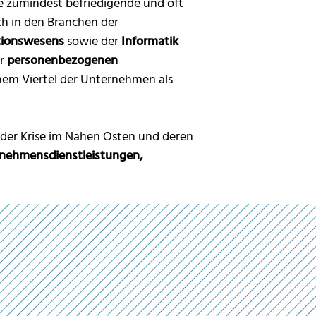
e zumindest befriedigende und oft
ch in den Branchen der
tionswesens
sowie der
Informatik
er
personenbezogenen
nem Viertel der Unternehmen als
 der Krise im Nahen Osten und deren
nehmensdienstleistungen,