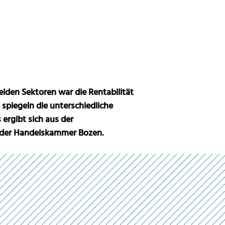
eiden Sektoren war die Rentabilität
 spiegeln die unterschiedliche
ergibt sich aus der
 der Handelskammer Bozen.