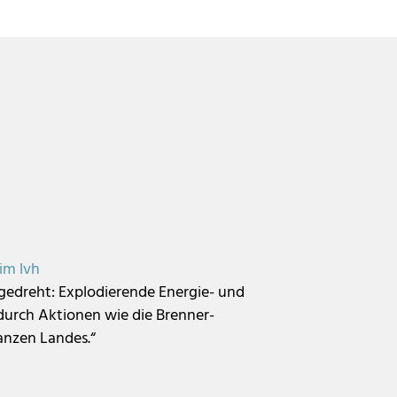
im lvh
h gedreht: Explodierende Energie- und
 durch Aktionen wie die Brenner-
ganzen Landes.“