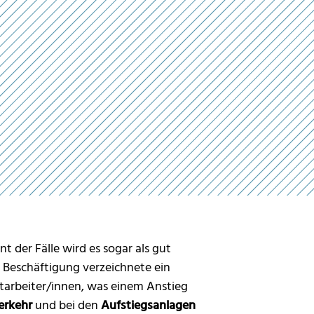
t der Fälle wird es sogar als gut
e Beschäftigung verzeichnete ein
itarbeiter/innen, was einem Anstieg
erkehr
und bei den
Aufstiegsanlagen