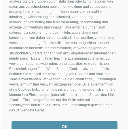
analyse von zielgruppen durch statistiken oder kombinationen von
daten aus verschiedenen quellen, entwicklung und verbesserung
I-39100 Bozen
der angebote, verwendung reduzierter daten zur auswahl von
Südtiroler Straße 60
inhalten, gewährleistung der sicherheit, verhinderung und
aufdeckung von betrug und fehlerbehebung, bereitstellung und
T +39 0471 945 708
anzeige von werbung und inhalten, ihre entscheidungen zum
datenschutz speichern und übermitteln, abgleichung und
kombination von daten aus unterschiedlichen quellen, verknüpfung
wifo@handelskammer.bz.it
verschiedener endgeräte, identifikation von endgeräten anhand
automatisch übermittelter informationen, verwendung genauer
standortdaten, geräte anhand von aktiv angeforderten informationen
identifizieren. Es steht Ihnen frei, Ihre Zustimmung zu erteilen, zu
verweigern oder zu widerrufen, ohne dass dies zu wesentlichen
Einschränkungen führt. Wenn Sie auf „Cookies akzeptieren" klicken,
erklären Sie sich mit der Verwendung von Cookies und ähnlichen
MwSt.-Nr.: 01716880214
Tools einverstanden. Verwenden Sie die Schaltfläche „Einstellungen
IMPRESSUM
|
TRANSPARENTE VERWALTUNG
|
ERKLÄRUNG ZUR BARRIEREFREIHEIT
|
verwalten", um Ihre Auswahl anzupassen oder „Alle ablehnen", um
COOKIE-RICHTLINIE
PRIVACY
MELDUNG
|
HINWEIS KI
|
SITEMAP
ohne Cookies fortzufahren, die nicht unbedingt erforderlich sind. Sie
können Ihre Einstellungen jederzeit ändern, indem Sie auf den Link
COOKIE PRÄFERENZEN
„Cookie-Einstellungen" unten auf der Seite oder auf das
Schildsymbol unten links klicken. Ihre Einstellungen gelten nur für
das verwendete Gerät.
OK