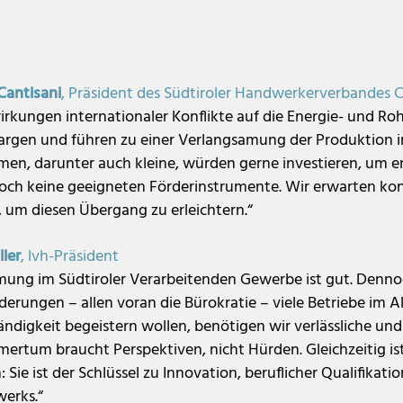
Cantisani
, Präsident des Südtiroler Handwerkerverbandes
rkungen internationaler Konflikte auf die Energie- und Roh
gen und führen zu einer Verlangsamung der Produktion i
en, darunter auch kleine, würden gerne investieren, um 
doch keine geeigneten Förderinstrumente. Wir erwarten k
, um diesen Übergang zu erleichtern.“
ler
, lvh-Präsident
mung im Südtiroler Verarbeitenden Gewerbe ist gut. Denno
derungen – allen voran die Bürokratie – viele Betriebe im 
tändigkeit begeistern wollen, benötigen wir verlässliche u
ertum braucht Perspektiven, nicht Hürden. Gleichzeitig ist
: Sie ist der Schlüssel zu Innovation, beruflicher Qualifikat
erks.“