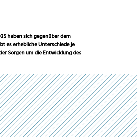
025 haben sich gegenüber dem
bt es erhebliche Unterschiede je
 der Sorgen um die Entwicklung des