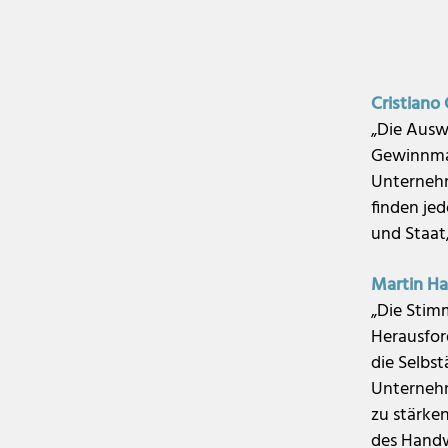
Cristiano 
„Die Auswi
Gewinnmar
Unternehm
finden je
und Staat
Martin Hal
„Die Stim
Herausfor
die Selbs
Unternehm
zu stärken
des Handw