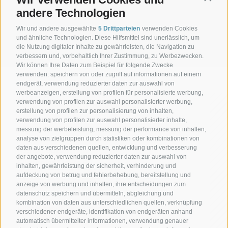
Georg Lun
andere Technologien
WIFO-Direktor
Wir und andere ausgewählte
5 Drittparteien
verwenden Cookies
Tel. 0471 945 708
und ähnliche Technologien. Diese Hilfsmittel sind unerlässlich, um
georg.lun@handelskammer.bz.it
die Nutzung digitaler Inhalte zu gewährleisten, die Navigation zu
verbessern und, vorbehaltlich Ihrer Zustimmung, zu Werbezwecken.
Wir können Ihre Daten zum Beispiel für folgende Zwecke
verwenden: speichern von oder zugriff auf informationen auf einem
endgerät, verwendung reduzierter daten zur auswahl von
werbeanzeigen, erstellung von profilen für personalisierte werbung,
verwendung von profilen zur auswahl personalisierter werbung,
erstellung von profilen zur personalisierung von inhalten,
verwendung von profilen zur auswahl personalisierter inhalte,
messung der werbeleistung, messung der performance von inhalten,
analyse von zielgruppen durch statistiken oder kombinationen von
I-39100 Bozen
daten aus verschiedenen quellen, entwicklung und verbesserung
der angebote, verwendung reduzierter daten zur auswahl von
Südtiroler Straße 60
inhalten, gewährleistung der sicherheit, verhinderung und
aufdeckung von betrug und fehlerbehebung, bereitstellung und
T +39 0471 945 708
anzeige von werbung und inhalten, ihre entscheidungen zum
datenschutz speichern und übermitteln, abgleichung und
kombination von daten aus unterschiedlichen quellen, verknüpfung
wifo@handelskammer.bz.it
verschiedener endgeräte, identifikation von endgeräten anhand
automatisch übermittelter informationen, verwendung genauer