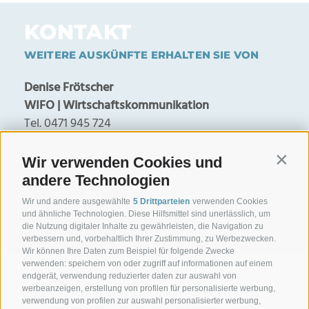
KONTAKT
WEITERE AUSKÜNFTE ERHALTEN SIE VON
Denise Frötscher
WIFO | Wirtschaftskommunikation
Tel. 0471 945 724
denise.froetscher@handelskammer.bz.it
Wir verwenden Cookies und
Contin
Georg Lun
andere Technologien
WIFO-Direktor
Wir und andere ausgewählte
5 Drittparteien
verwenden Cookies
Tel. 0471 945 708
und ähnliche Technologien. Diese Hilfsmittel sind unerlässlich, um
georg.lun@handelskammer.bz.it
die Nutzung digitaler Inhalte zu gewährleisten, die Navigation zu
verbessern und, vorbehaltlich Ihrer Zustimmung, zu Werbezwecken.
Wir können Ihre Daten zum Beispiel für folgende Zwecke
verwenden: speichern von oder zugriff auf informationen auf einem
endgerät, verwendung reduzierter daten zur auswahl von
werbeanzeigen, erstellung von profilen für personalisierte werbung,
verwendung von profilen zur auswahl personalisierter werbung,