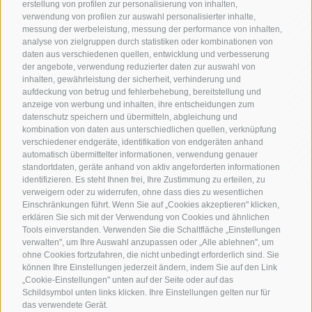
erstellung von profilen zur personalisierung von inhalten,
verwendung von profilen zur auswahl personalisierter inhalte,
messung der werbeleistung, messung der performance von inhalten,
analyse von zielgruppen durch statistiken oder kombinationen von
I-39100 Bozen
daten aus verschiedenen quellen, entwicklung und verbesserung
der angebote, verwendung reduzierter daten zur auswahl von
Südtiroler Straße 60
inhalten, gewährleistung der sicherheit, verhinderung und
aufdeckung von betrug und fehlerbehebung, bereitstellung und
T +39 0471 945 708
anzeige von werbung und inhalten, ihre entscheidungen zum
datenschutz speichern und übermitteln, abgleichung und
kombination von daten aus unterschiedlichen quellen, verknüpfung
wifo@handelskammer.bz.it
verschiedener endgeräte, identifikation von endgeräten anhand
automatisch übermittelter informationen, verwendung genauer
standortdaten, geräte anhand von aktiv angeforderten informationen
identifizieren. Es steht Ihnen frei, Ihre Zustimmung zu erteilen, zu
verweigern oder zu widerrufen, ohne dass dies zu wesentlichen
Einschränkungen führt. Wenn Sie auf „Cookies akzeptieren" klicken,
erklären Sie sich mit der Verwendung von Cookies und ähnlichen
MwSt.-Nr.: 01716880214
Tools einverstanden. Verwenden Sie die Schaltfläche „Einstellungen
IMPRESSUM
|
TRANSPARENTE VERWALTUNG
|
ERKLÄRUNG ZUR BARRIEREFREIHEIT
|
verwalten", um Ihre Auswahl anzupassen oder „Alle ablehnen", um
COOKIE-RICHTLINIE
PRIVACY
MELDUNG
|
HINWEIS KI
|
SITEMAP
ohne Cookies fortzufahren, die nicht unbedingt erforderlich sind. Sie
können Ihre Einstellungen jederzeit ändern, indem Sie auf den Link
COOKIE PRÄFERENZEN
„Cookie-Einstellungen" unten auf der Seite oder auf das
Schildsymbol unten links klicken. Ihre Einstellungen gelten nur für
das verwendete Gerät.