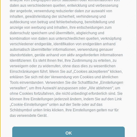
daten aus verschiedenen quellen, entwicklung und verbesserung
I-39100 Bozen
der angebote, verwendung reduzierter daten zur auswahl von
Südtiroler Straße 60
inhalten, gewährleistung der sicherheit, verhinderung und
aufdeckung von betrug und fehlerbehebung, bereitstellung und
T +39 0471 945 708
anzeige von werbung und inhalten, ihre entscheidungen zum
datenschutz speichern und übermitteln, abgleichung und
kombination von daten aus unterschiedlichen quellen, verknüpfung
wifo@handelskammer.bz.it
verschiedener endgeräte, identifikation von endgeräten anhand
automatisch übermittelter informationen, verwendung genauer
standortdaten, geräte anhand von aktiv angeforderten informationen
identifizieren. Es steht Ihnen frei, Ihre Zustimmung zu erteilen, zu
verweigern oder zu widerrufen, ohne dass dies zu wesentlichen
Einschränkungen führt. Wenn Sie auf „Cookies akzeptieren" klicken,
erklären Sie sich mit der Verwendung von Cookies und ähnlichen
MwSt.-Nr.: 01716880214
Tools einverstanden. Verwenden Sie die Schaltfläche „Einstellungen
IMPRESSUM
|
TRANSPARENTE VERWALTUNG
|
ERKLÄRUNG ZUR BARRIEREFREIHEIT
|
verwalten", um Ihre Auswahl anzupassen oder „Alle ablehnen", um
COOKIE-RICHTLINIE
PRIVACY
MELDUNG
|
HINWEIS KI
|
SITEMAP
ohne Cookies fortzufahren, die nicht unbedingt erforderlich sind. Sie
können Ihre Einstellungen jederzeit ändern, indem Sie auf den Link
COOKIE PRÄFERENZEN
„Cookie-Einstellungen" unten auf der Seite oder auf das
Schildsymbol unten links klicken. Ihre Einstellungen gelten nur für
das verwendete Gerät.
OK