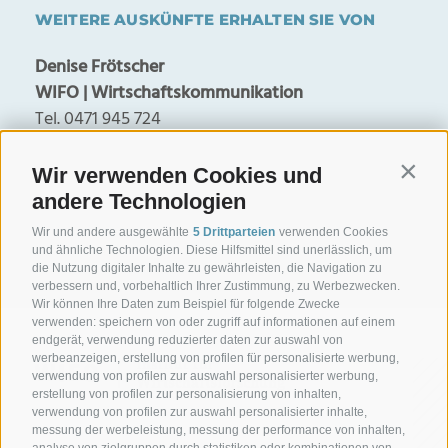
WEITERE AUSKÜNFTE ERHALTEN SIE VON
Denise Frötscher
WIFO | Wirtschaftskommunikation
Tel. 0471 945 724
denise.froetscher@handelskammer.bz.it
Wir verwenden Cookies und
Contin
Georg Lun
andere Technologien
WIFO-Direktor
Wir und andere ausgewählte
5 Drittparteien
verwenden Cookies
Tel. 0471 945 708
und ähnliche Technologien. Diese Hilfsmittel sind unerlässlich, um
georg.lun@handelskammer.bz.it
die Nutzung digitaler Inhalte zu gewährleisten, die Navigation zu
verbessern und, vorbehaltlich Ihrer Zustimmung, zu Werbezwecken.
Wir können Ihre Daten zum Beispiel für folgende Zwecke
verwenden: speichern von oder zugriff auf informationen auf einem
endgerät, verwendung reduzierter daten zur auswahl von
werbeanzeigen, erstellung von profilen für personalisierte werbung,
verwendung von profilen zur auswahl personalisierter werbung,
erstellung von profilen zur personalisierung von inhalten,
verwendung von profilen zur auswahl personalisierter inhalte,
messung der werbeleistung, messung der performance von inhalten,
analyse von zielgruppen durch statistiken oder kombinationen von