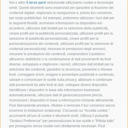
Noi e altre
5 terze parti
selezionate utilizziamo cookie e tecnologie
simili. Questi strumenti sono essenziali per garantire la fruizione dei
contenuti digitali, migliorare la navigazione e, previo tuo consenso,
per scopi pubblicitari. Ad esempio, potremmo utilizzare i tuoi dati per
le seguenti finalità: archiviare informazioni su dispositivo e/o
accedervi, utilizzare dati limitati per la selezione della pubblicità,
creare profili per la pubblicità personalizzata, utilizzare profili per la
selezione di pubblicità personalizzata, creare profili per la
personalizzazione dei contenuti, utilizzare profili per la selezione di
I-39100 Bolzano
contenuti personalizzati, misurare le prestazioni degli annunci,
via Alto Adige 60
misurare le prestazioni dei contenuti, comprendere il pubblico
attraverso statistiche o la combinazione di dati provenienti da fonti
diverse, sviluppare e migliorare i servizi, utilizzare dati limitati per la
T +39 0471 945 708
selezione dei contenuti, garantire la sicurezza, prevenire e rilevare
frodi, correggere errori, erogare e presentare pubblicità e contenuto,
ire@camcom.bz.it
salvare e comunicare le scelte sulla privacy, abbinare e combinare
dati provenienti da altre fonti di dati, collegare diversi dispositivi,
identificare i dispositivi in base alle informazioni trasmesse
automaticamente, utilizzare dati di geolocalizzazione precisi,
riconoscere i dispositivi in base a informazioni richieste attivamente.
Puoi liberamente prestare, rifiutare o revocare il tuo consenso senza
incorrere in limitazioni sostanziali. Cliccando su "Accetta cookie,"
P. IVA: 01716880214
acconsenti all'uso di cookie e strumenti simili. Utilizza il pulsante
CREDITS
|
AMMINISTRAZIONE TRASPARENTE
|
DICHIARAZIONE DI ACCESSIBILITÀ
|
"Gestisci Preferenze" per personalizzare le tue scelte o "Rifiuta tutto"
COOKIE POLICY
PRIVACY
SEGNALAZIONE
|
INFORMATIVA IA
|
MAPPA DEL SITO
per proseguire senza cookie non strettamente necessari. Puoi