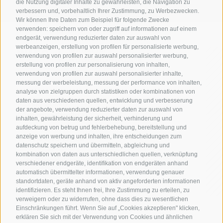
georg.lun@handelskammer.bz.it
die Nutzung digitaler Inhalte zu gewährleisten, die Navigation zu
verbessern und, vorbehaltlich Ihrer Zustimmung, zu Werbezwecken.
Wir können Ihre Daten zum Beispiel für folgende Zwecke
verwenden: speichern von oder zugriff auf informationen auf einem
endgerät, verwendung reduzierter daten zur auswahl von
werbeanzeigen, erstellung von profilen für personalisierte werbung,
verwendung von profilen zur auswahl personalisierter werbung,
erstellung von profilen zur personalisierung von inhalten,
verwendung von profilen zur auswahl personalisierter inhalte,
messung der werbeleistung, messung der performance von inhalten,
analyse von zielgruppen durch statistiken oder kombinationen von
I-39100 Bozen
daten aus verschiedenen quellen, entwicklung und verbesserung
der angebote, verwendung reduzierter daten zur auswahl von
Südtiroler Straße 60
inhalten, gewährleistung der sicherheit, verhinderung und
aufdeckung von betrug und fehlerbehebung, bereitstellung und
T +39 0471 945 708
anzeige von werbung und inhalten, ihre entscheidungen zum
datenschutz speichern und übermitteln, abgleichung und
kombination von daten aus unterschiedlichen quellen, verknüpfung
wifo@handelskammer.bz.it
verschiedener endgeräte, identifikation von endgeräten anhand
automatisch übermittelter informationen, verwendung genauer
standortdaten, geräte anhand von aktiv angeforderten informationen
identifizieren. Es steht Ihnen frei, Ihre Zustimmung zu erteilen, zu
verweigern oder zu widerrufen, ohne dass dies zu wesentlichen
Einschränkungen führt. Wenn Sie auf „Cookies akzeptieren" klicken,
erklären Sie sich mit der Verwendung von Cookies und ähnlichen
MwSt.-Nr.: 01716880214